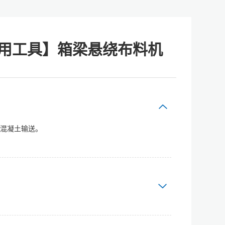
用工具】箱梁悬绕布料机
的混凝土输送。